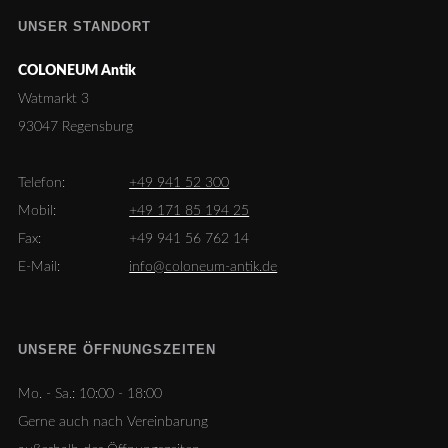
UNSER STANDORT
COLONEUM Antik
Watmarkt 3
93047 Regensburg
Telefon:
+49 941 52 300
Mobil:
+49 171 85 194 25
Fax:
+49 941 56 762 14
E-Mail:
info@coloneum-antik.de
UNSERE ÖFFNUNGSZEITEN
Mo. - Sa.:
10:00 - 18:00
Gerne auch nach Vereinbarung