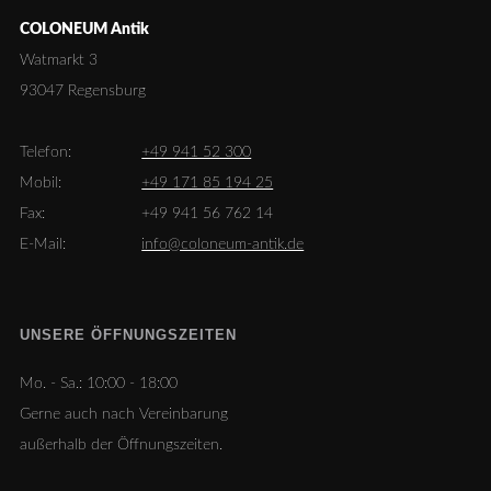
COLONEUM Antik
Watmarkt 3
93047 Regensburg
Telefon:
+49 941 52 300
Mobil:
+49 171 85 194 25
Fax:
+49 941 56 762 14
E-Mail:
info@coloneum-antik.de
UNSERE ÖFFNUNGSZEITEN
Mo. - Sa.:
10:00 - 18:00
Gerne auch nach Vereinbarung
außerhalb der Öffnungszeiten.