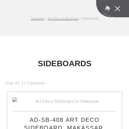
Startseite
/
Art Deco & Bauhaus
/ Sideboards
SIDEBOARDS
Art Deco & Bauhaus | Entdecken Sie unsere große Auswahl orig
Zeigt alle 15 Ergebnisse
AD-SB-408 ART DECO
SIDEBOARD, MAKASSAR,